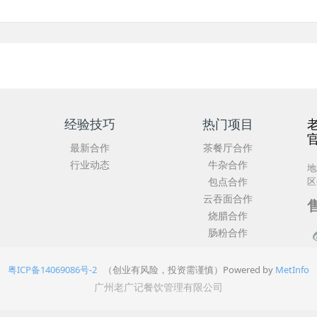
经验技巧
热门项目
最新合作
茶餐厅合作
行业动态
牛杂合作
地
包点合作
区
云吞面合作
售
烧腊合作
肠粉合作
粤ICP备14069086号-2
（创业有风险，投资需谨慎）Powered by
MetInfo
广州老广记餐饮管理有限公司