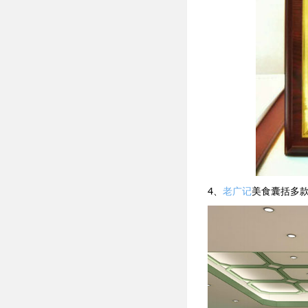
4、
老广记
美食囊括多